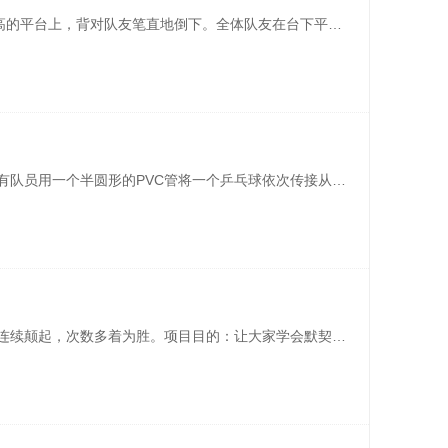
项目简介： 全体队员依次站在1.5米高的平台上，背对队友笔直地倒下。全体队友在台下平伸双臂将其接住。项目目的： 团队成员在相互配合和接人的过程中频繁的身体接触能够迅速消除彼此之间的隔阂； 在团队成员特殊的鼓励方式下，每一个人都会信心百倍，精神抖擞； 个人既是团队氛围的缔造者，也是受益者，我们每个人都应 ...
项目简介：在符合规则的情况下，所有队员用一个半圆形的PVC管将一个乒乓球依次传接从起点接到终点。项目目的：岗位轮换与协作，理清岗位职责与相互协作的关系。
项目简介：所有队员利用一个鼓将球连续颠起，次数多着为胜。项目目的：让大家学会默契的配合，放下情绪与观望，用改善代替抱怨。