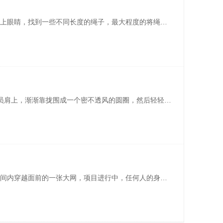
项目简介： 给每位学员一个眼罩且蒙上眼睛，找到一些不同长度的绳子，最大程度的将绳子围成一个正方形，每位学员平均分布在正方形的四周。分享： 只有多听才能真正了解领导、客户的意图，善听胜于善 辩，倾听既是一门学问，也是一种艺术； 作为基层员工，遵守企业伦理，恪守岗位职责的重要 性； 沟通环节、机制、渠道 ...
介绍： 所有的同伴把手搭在前方队员肩上，渐渐靠拢围成一个密不透风的圆圈，然后轻轻坐下，坐在身后队员的大腿上，由学员的身体搭建坚固的“万里长城”，巍然屹立而不倒。同时还要在培训师的指令下进行一系列的肢体动作，磨合几次确定能够坐稳之后还要一起高歌一曲。目标： 1.加强团队磨合，熔炼团队氛围； 2.增进彼 ...
项目简介： 所有成员必须在规定的时间内穿越面前的一张大网，项目进行中，任何人的身体各个部位不得触网（一个网洞仅限一人次使用，一旦触网或有人通过后网洞将被封掉）。分享： 在有限的资源下,团队中的每个成员都要找准适合自己的位置,最大化的利用资源,完成团队的目标； 管理者要结合每一位团队成员的特点进行管理， ...