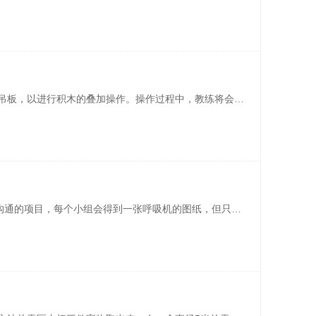
本组所有队员协作通过手拉绳子控制吊板，以进行积木的叠加操作。操作过程中，教练将会给团队设置诸如扮演盲人、哑巴等各种条件限制以增强项目体验感。
“超级呼吸机”是一个促进团队协作与沟通的项目，每个小组会得到一张呼吸机的图纸，但只有一人能看到图纸所指示的具体任务，如何向其他队员描述这张图纸的内容，以便让其他队员根据图纸搭建好呼吸机，是这个活动的关键。 ... ... ... ...