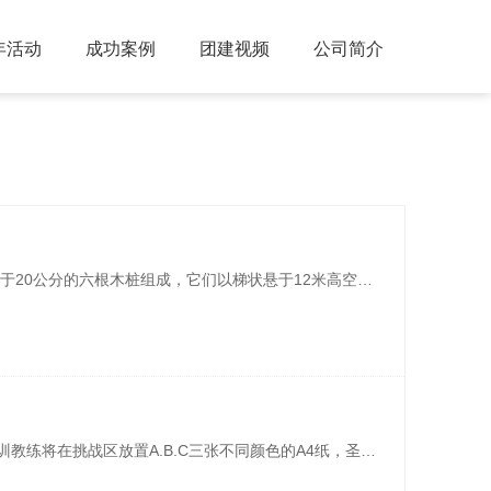
年活动
成功案例
团建视频
公司简介
拓展项目： 巨人梯项目结构由直径大于20公分的六根木桩组成，它们以梯状悬于12米高空，最低一根距地约1.2米，且间距自下而上逐渐增大。巨人梯是一个双人合作挑战的高空项目，成员按2人一组，相互配合，共同登顶。项目介绍编辑挑战自我，战胜困难，勇往直前、永不言败，坚持到底。项目效果在锻炼身体能动性和攀越技巧的同时 ...
拓展项目【团队圣塔】项目介绍：培训教练将在挑战区放置A.B.C三张不同颜色的A4纸，圣塔放置于A，挑战者需要将有5块塔片组成的圣塔借助B点到达C并且塔片的位置必须和初始位置保持一致。练习时间20分钟。 项目规则： 1、挑战区每次只允许一个人进入，每次只允许移动一枚塔片。2、团队里的所有成员必须依次移 ... ... ... ...