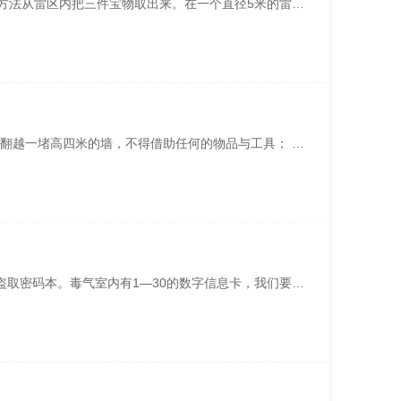
队员在规定时间内，用三种以上不同方法从雷区内把三件宝物取出来。在一个直径5米的雷区中间有一个水源，要在仅用一根绳子，不接触地面的情况下取到全体队员的救命水，在关乎生死的环境中只有高效率、能迅速达成共识、并勇于尝试的团队才能险中取胜。 ... ...
项目简介： 全体队员要在规定时间内翻越一堵高四米的墙，不得借助任何的物品与工具； 培训师首先向学员介绍保护的动作要求及详细注意事项，并要求学员练习动作；在培训中，培训师在预见到有风险时会随时鸣哨要求项目暂停，待隐患消除后方可继续进行。项目目的： 建立共同的目标，并为此相互合作；考验团队成员的牺牲奉献 ...
简介：1.任务是潜入敌军的毒气室，盗取密码本。毒气室内有1—30的数字信息卡，我们要在规定时间内把信息卡由低到高或由高到低排列好交给培训师。2.各队有三次机会，单独完成任务，每次60秒。分享：1.目标至上2.创新意识，开拓思维；3.合作共赢，为什么难以合作？合作是为了什么？如何进行合作？ ... ... ... ...