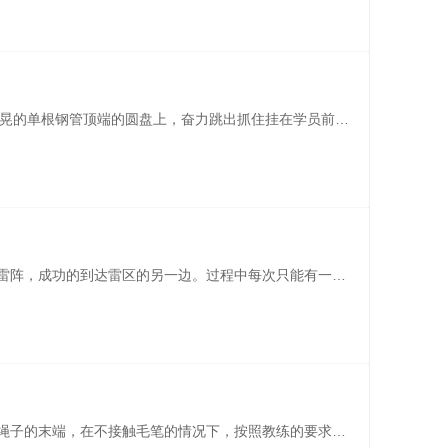
项目简介:Ø 学员站在8米高的略微摇晃的单根钢管顶端的圆盘上，奋力跳出抓住挂在学员前面1-2米的单杠，然后降回到地面。Ø 学员穿戴自锁式专业登山保护装备，培训师检查确认无误后方可进行项目，每位学员有双重队员保护，整个项目过程一旦失手，会被吊在空中，慢慢放回地面。 分享：Ø 激发个人潜能，勇于突破自我， ...
所有队员从雷区入口开始，依次通过雷阵，成功的到达雷区的另一边。过程中每次只能有一个人进入雷区，每次只能向相邻的格子移动一步，如果触雷则必须按原路返回，同一个有雷点只准踩一次，并且不准在雷阵图上做永久性记号，最后用时最短获胜 。 ... ...
神笔马良又称妙笔生花，所有队员拉绳子的末端，在不接触毛笔的情况下，按照教练的要求完成指定的任务，最快完成和质量最高为获胜。